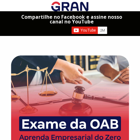
Compartilhe no Facebook e assine nosso
canal no YouTube