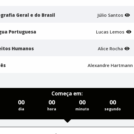
grafia Geral e do Brasil
Júlio Santos
ngua Portuguesa
Lucas Lemos
reitos Humanos
Alice Rocha
lês
Alexandre Hartman
Começa em:
00
00
00
00
dia
hora
minuto
segundo