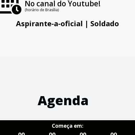
No canal do Youtube!
(horário de Brasília)
Aspirante-a-oficial |
Soldado
Agenda
Começa em:
00
00
00
00