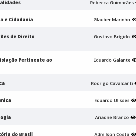
ualidades
Rebecca Guimarães
ica e Cidadania
Glauber Marinho
ções de Direito
Gustavo Brígido
gislação Pertinente ao
Eduardo Galante
ica
Rodrigo Cavalcanti
ímica
Eduardo Ulisses
logia
Ariadne Branco
tória do Brasil
Admilson Costa