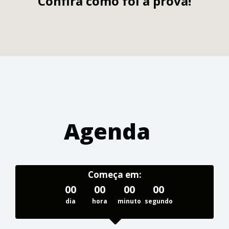
Confira como foi a prova!
Agenda
Começa em:
00
00
00
00
dia
hora
minuto
segundo