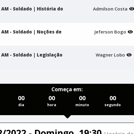
 AM - Soldado | História do
Admilson Costa
M AM - Soldado | Noções de
Jeferson Bogo
 AM - Soldado | Legislação
Wagner Lobo
Começa em:
00
00
00
00
dia
hora
minuto
segundo
2/2022 - Domingo, 19:30