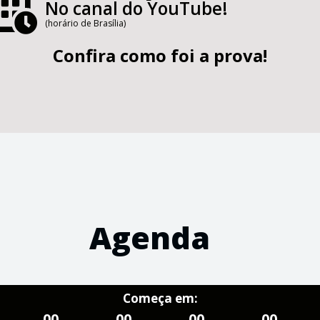
No canal do YouTube!
(horário de Brasília)
Confira como foi a prova!
Agenda
Começa em:
00
00
00
00