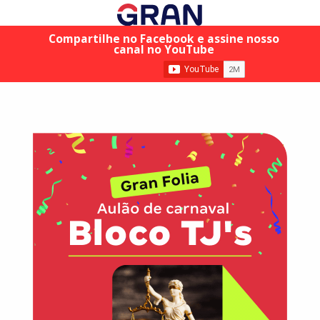
Compartilhe no Facebook e assine nosso
canal no YouTube