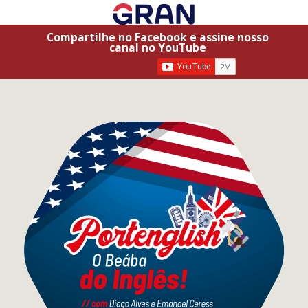
Compartilhe no Facebook e assine nosso
canal no YouTube