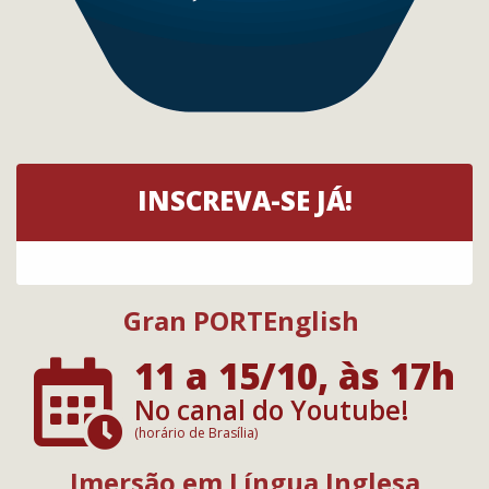
INSCREVA-SE JÁ!
Gran PORTEnglish
11 a 15/10, às 17h
No canal do Youtube!
(horário de Brasília)
Imersão em Língua Inglesa