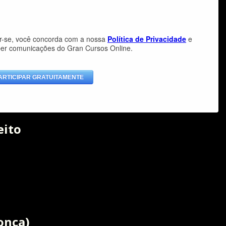
eito
onça)