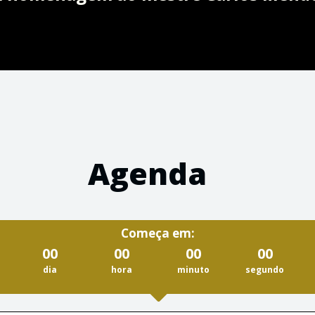
Agenda
Começa em:
00
00
00
00
dia
hora
minuto
segundo