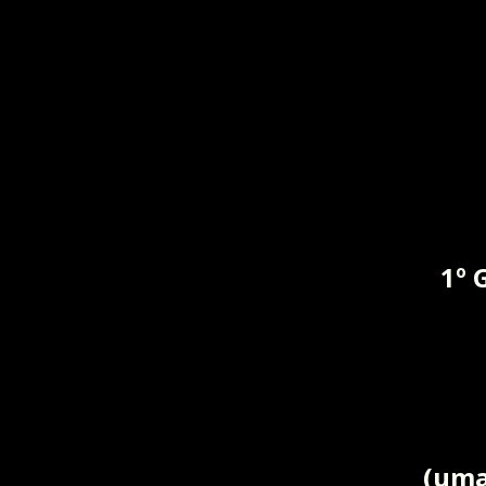
1º 
(uma