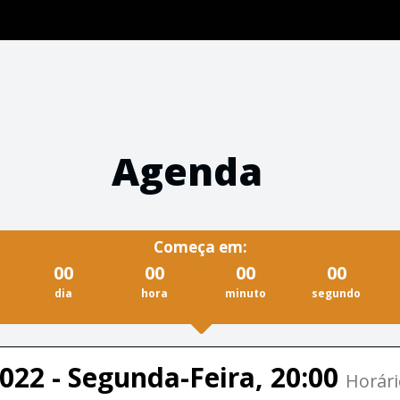
Agenda
Começa em:
00
00
00
00
dia
hora
minuto
segundo
022 - Segunda-Feira, 20:00
Horári