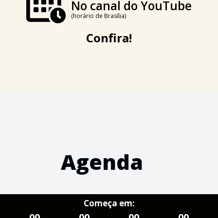
No canal do YouTube
(horário de Brasília)
Confira!
Agenda
Começa em:
00
00
00
00