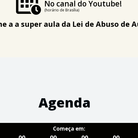
No canal do Youtube!
(horário de Brasília)
 a a super aula da
Lei de Abuso de 
Agenda
Começa em:
00
00
00
00