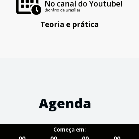
No canal do Youtube!
(horário de Brasília)
Teoria e prática
Agenda
Começa em:
00
00
00
00