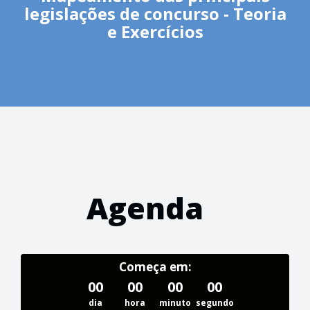
legislações de concurso - Teoria
e Exercícios
Agenda
Começa em:
00
00
00
00
dia
hora
minuto
segundo