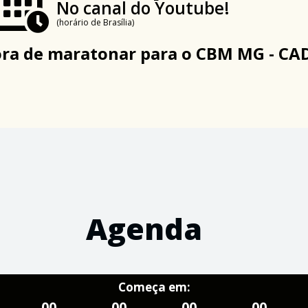
No canal do Youtube!
(horário de Brasília)
ora de maratonar para o CBM MG - CA
Agenda
Começa em:
00
00
00
00