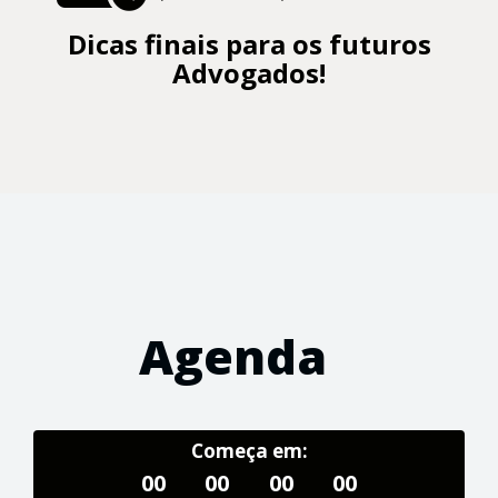
Dicas finais para os futuros
Advogados!
Agenda
Começa em:
00
00
00
00