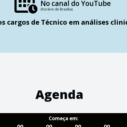
No canal do YouTube
(horário de Brasília)
s cargos de Técnico em análises clini
Agenda
Começa em:
00
00
00
00