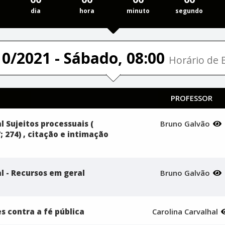
dia
hora
minuto
segundo
10/2021 - Sábado, 08:00
Horário de B
PROFESSOR
l Sujeitos processuais (
Bruno Galvão
7; 274) , citação e intimação
l - Recursos em geral
Bruno Galvão
es contra a fé pública
Carolina Carvalhal