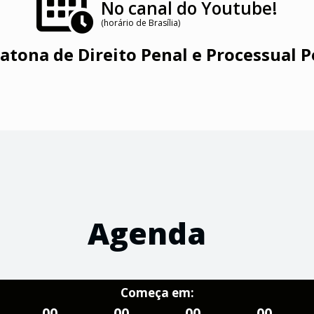
No canal do Youtube!
(horário de Brasília)
atona de Direito Penal e Processual P
Agenda
Começa em:
00
00
00
00