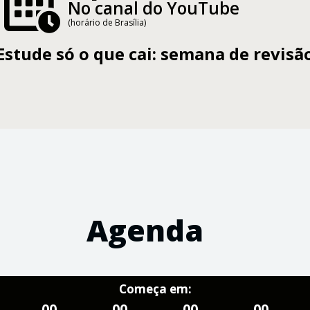
No canal do YouTube
(horário de Brasília)
Estude só o que cai: semana de revisão
Agenda
Começa em:
00
00
00
00