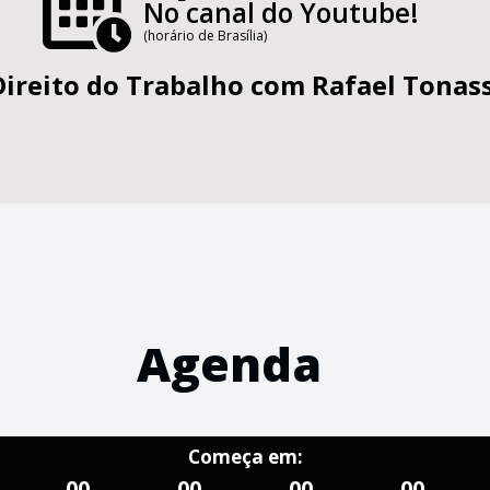
No canal do Youtube!
(horário de Brasília)
Direito do Trabalho com
Rafael Tonass
Agenda
Começa em:
00
00
00
00