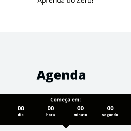
Aprenda do Zero!
Agenda
Começa em:
00
00
00
00
dia
hora
minuto
segundo