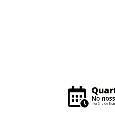
Quart
No noss
(horário de Brasí