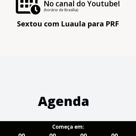
No canal do Youtube!
(horário de Brasília)
Sextou com Luaula para PRF
Agenda
Começa em:
00
00
00
00