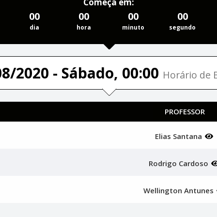
Começa em:
00
00
00
00
dia
hora
minuto
segundo
08/2020 - Sábado, 00:00
Horário de B
PROFESSOR
Elias Santana
Rodrigo Cardoso
Wellington Antunes