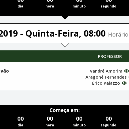
dia
hora
minuto
segundo
2019 - Quinta-Feira, 08:00
Horário 
PROFESSOR
rivão
Vandré Amorim
Aragonê Fernandes
Érico Palazzo
Começa em:
00
00
00
00
dia
hora
minuto
segundo