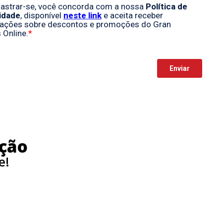
ção
e!