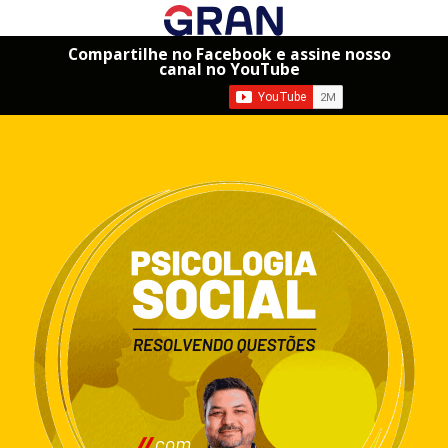
Compartilhe no Facebook e assine nosso
canal no YouTube