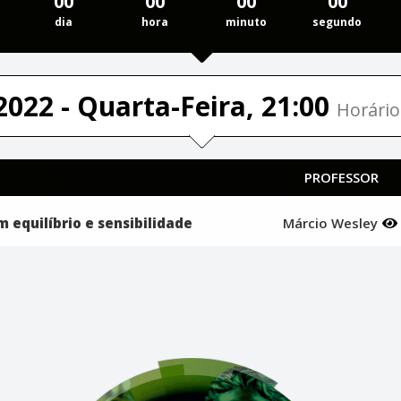
00
00
00
00
dia
hora
minuto
segundo
2022 - Quarta-Feira, 21:00
Horário
PROFESSOR
 equilíbrio e sensibilidade
Márcio Wesley