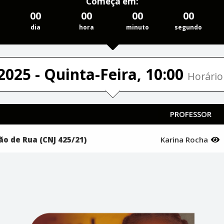
Começa em:
00
00
00
00
dia
hora
minuto
segundo
2025 - Quinta-Feira, 10:00
Horário 
PROFESSOR
ção de Rua (CNJ 425/21)
Karina Rocha