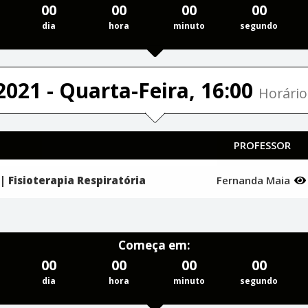
00
00
00
00
dia
hora
minuto
segundo
2021 - Quarta-Feira, 16:00
Horário
PROFESSOR
 | Fisioterapia Respiratória
Fernanda Maia
Começa em:
00
00
00
00
dia
hora
minuto
segundo