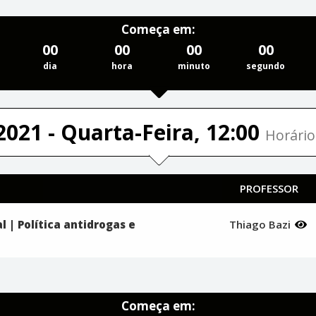
Começa em:
00
00
00
00
dia
hora
minuto
segundo
2021 - Quarta-Feira, 12:00
Horário
PROFESSOR
al | Política antidrogas e
Thiago Bazi
Começa em: