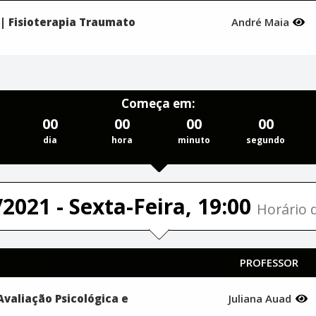
a | Fisioterapia Traumato
André Maia
Começa em:
00
00
00
00
dia
hora
minuto
segundo
2021 - Sexta-Feira, 19:00
Horário d
PROFESSOR
 Avaliação Psicológica e
Juliana Auad