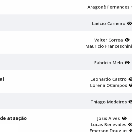
Aragonê Fernandes
Laécio Carneiro
Valter Correa
Mauricio Franceschin
Fabrício Melo
al
Leonardo Castro
Lorena OCampos
Thiago Medeiros
 de atuação
Jósis Alves
Lucas Benevides
Emerson Douglas