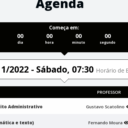
Agenda
Começa em:
00
00
00
00
dia
hora
minuto
segundo
11/2022 - Sábado, 07:30
Horário de B
PROFESSOR
eito Administrativo
Gustavo Scatolino
ática e texto)
Fernando Moura