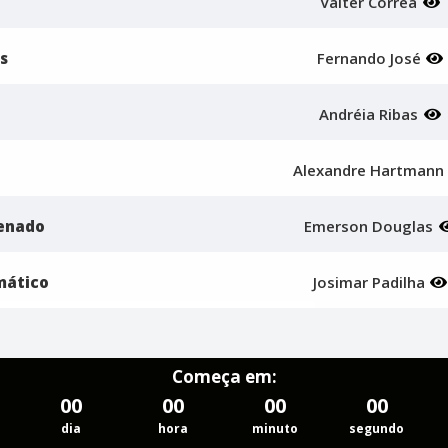
Valter Correa
s
Fernando José
Andréia Ribas
Alexandre Hartman
Senado
Emerson Douglas
mático
Josimar Padilha
Começa em:
00
00
00
00
dia
hora
minuto
segundo