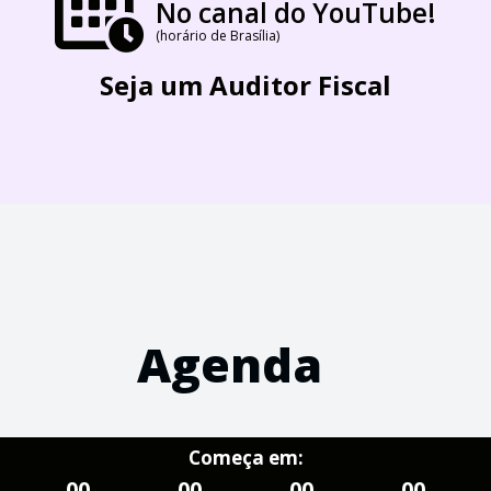
No canal do YouTube!
(horário de Brasília)
Seja um Auditor Fiscal
Agenda
Começa em:
00
00
00
00