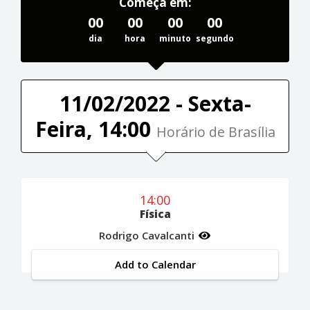
Começa em:
00
00
00
00
dia
hora
minuto
segundo
11/02/2022 - Sexta-
Feira, 14:00
Horário de Brasília
14:00
Física
Rodrigo Cavalcanti
Add to Calendar