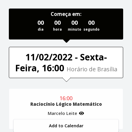
Começa em:
00
00
00
00
dia
hora
minuto
segundo
11/02/2022 - Sexta-
Feira, 16:00
Horário de Brasília
16:00
Raciocínio Lógico Matemático
Marcelo Leite
Add to Calendar