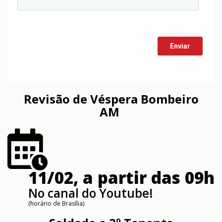
Revisão de Véspera Bombeiro
AM
11/02, a partir das 09h
No canal do Youtube!
(horário de Brasília)