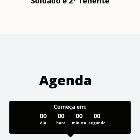
Soldado e 2º Tenente
Agenda
Começa em:
00
00
00
00
dia
hora
minuto
segundo