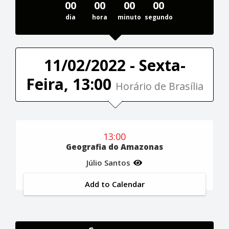
00
00
00
00
dia
hora
minuto
segundo
11/02/2022 - Sexta-
Feira, 13:00
Horário de Brasília
13:00
Geografia do Amazonas
Júlio Santos
Add to Calendar