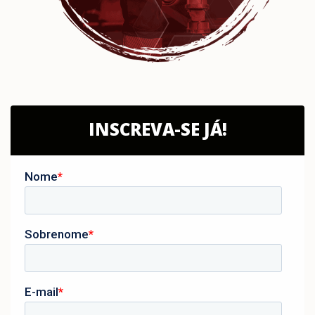
INSCREVA-SE JÁ!