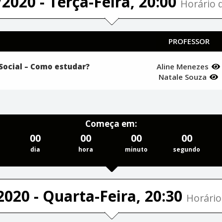
2020 - Terça-Feira, 20:00
Horário d
PROFESSOR
Social – Como estudar?
Aline Menezes
Natale Souza
Começa em:
00
00
00
00
dia
hora
minuto
segundo
2020 - Quarta-Feira, 20:30
Horário