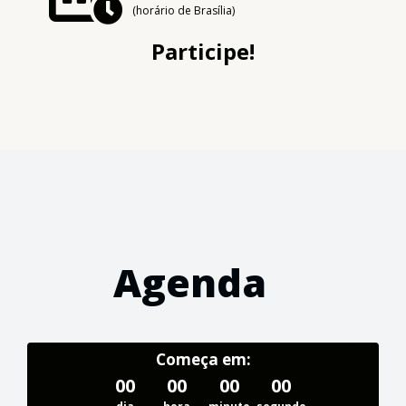
(horário de Brasília)
Participe!
Agenda
Começa em:
00
00
00
00