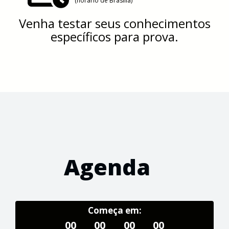
(horário de Brasília)
Venha testar seus conhecimentos
específicos para prova.
Agenda
Começa em:
00
00
00
00