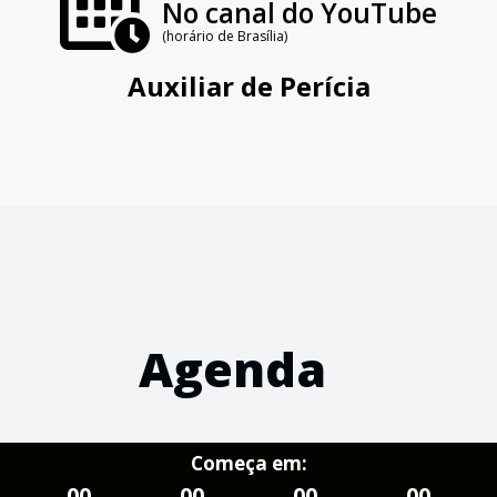
No canal do YouTube
(horário de Brasília)
Auxiliar de Perícia
Agenda
Começa em:
00
00
00
00