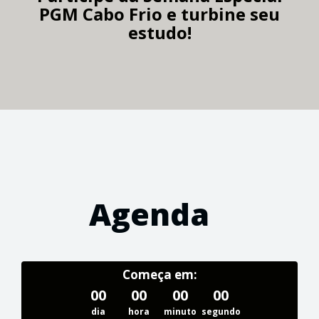
PGM Cabo Frio e turbine seu
estudo!
Agenda
Começa em:
00
00
00
00
dia
hora
minuto
segundo