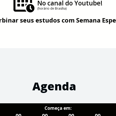
No canal do Youtube!
(horário de Brasília)
urbinar seus estudos com
Semana Espec
Agenda
Começa em:
00
00
00
00