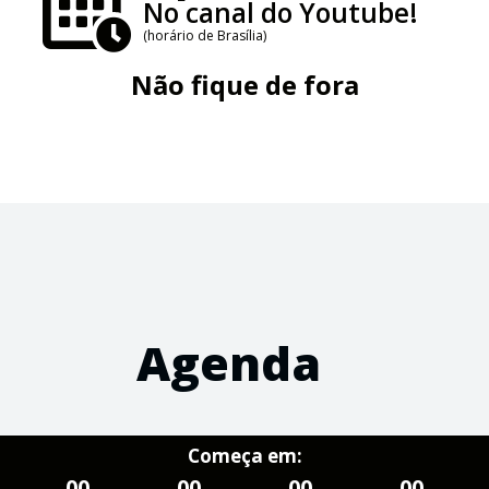
No canal do Youtube!
(horário de Brasília)
Não fique de fora
Agenda
Começa em:
00
00
00
00