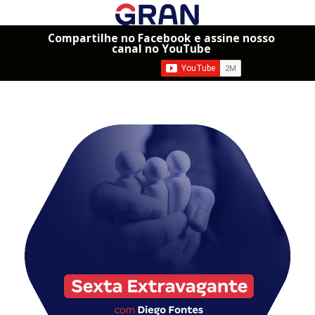
Compartilhe no Facebook e assine nosso
canal no YouTube