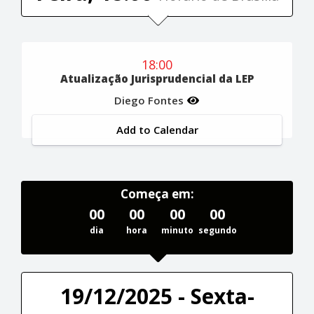
18:00
Atualização Jurisprudencial da LEP
Diego Fontes
Add to Calendar
Começa em:
00
00
00
00
dia
hora
minuto
segundo
19/12/2025 - Sexta-