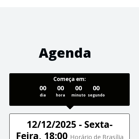
Agenda
Começa em:
00
00
00
00
dia
hora
minuto
segundo
12/12/2025 - Sexta-
Feira, 18:00
Horário de Brasília