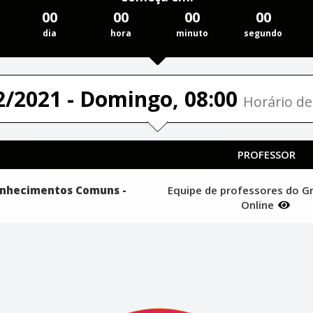
00
00
00
00
dia
hora
minuto
segundo
2/2021 - Domingo, 08:00
Horário de 
PROFESSOR
Conhecimentos Comuns -
Equipe de professores do G
Online