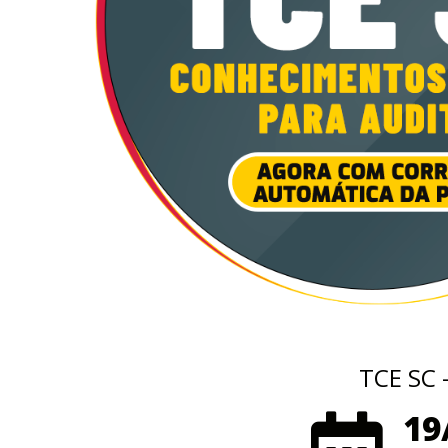
TCE SC 
19