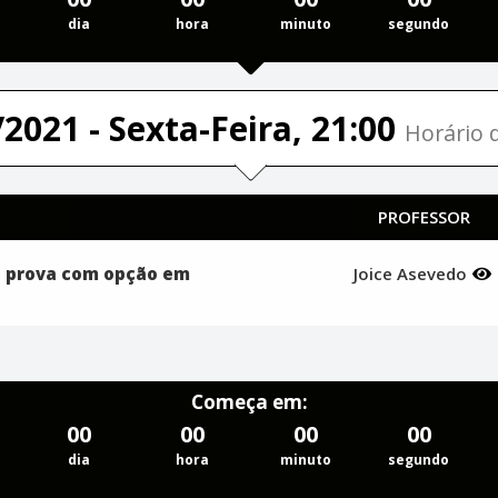
dia
hora
minuto
segundo
2021 - Sexta-Feira, 21:00
Horário d
PROFESSOR
a prova com opção em
Joice Asevedo
Começa em:
00
00
00
00
dia
hora
minuto
segundo