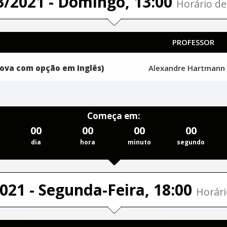
3/2021 - Domingo, 13:00
Horário de 
PROFESSOR
rova com opção em Inglês)
Alexandre Hartman
Começa em:
00
00
00
00
dia
hora
minuto
segundo
021 - Segunda-Feira, 18:00
Horári