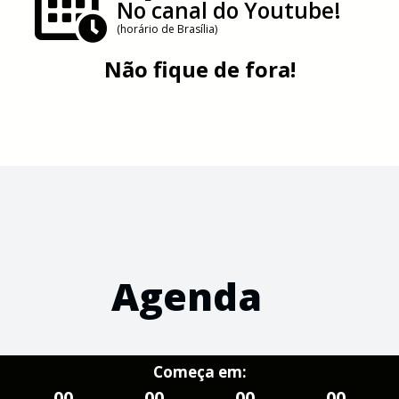
No canal do Youtube!
(horário de Brasília)
Não fique de fora!
Agenda
Começa em:
00
00
00
00