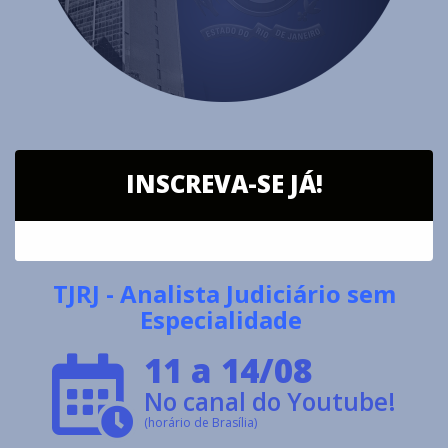
INSCREVA-SE JÁ!
TJRJ - Analista Judiciário sem
Especialidade
11 a 14/08
No canal do Youtube!
(horário de Brasília)