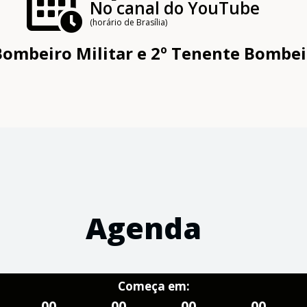
No canal do YouTube
(horário de Brasília)
ombeiro Militar e 2º Tenente Bombei
Agenda
Começa em:
00
00
00
00