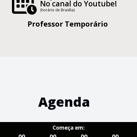
No canal do Youtube!
(horário de Brasília)
Professor Temporário
Agenda
Começa em:
00
00
00
00