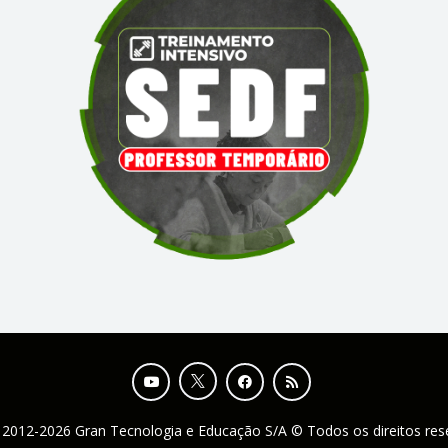
 2012-2026 Gran Tecnologia e Educação S/A © Todos os direitos re