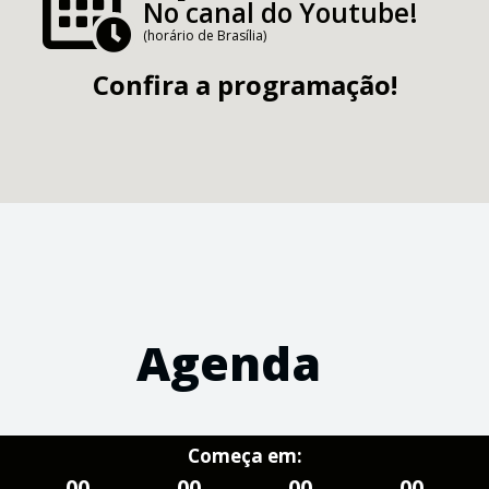
No canal do Youtube!
(horário de Brasília)
Confira a programação!
Agenda
Começa em:
00
00
00
00