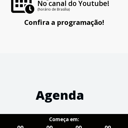
No canal do Youtube!
(horário de Brasília)
Confira a programação!
Agenda
Começa em:
00
00
00
00