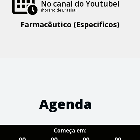
No canal do Youtube!
(horário de Brasília)
Farmacêutico (Especificos)
Agenda
Começa em:
00
00
00
00