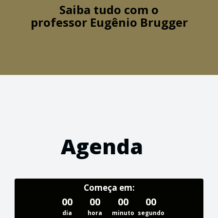
Saiba tudo com o
professor
Eugênio Brugger
Agenda
Começa em:
00
00
00
00
dia
hora
minuto
segundo