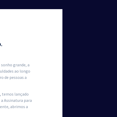
.
m sonho grande, a
culdades ao longo
ro de pessoas a
s, temos lançado
 a Assinatura para
ente, abrimos a