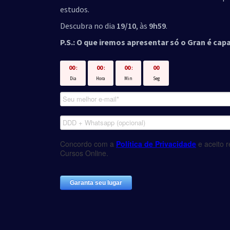
estudos.
Descubra no dia
19/10
, às
9h59
.
P.S.: O que iremos apresentar só o Gran é capa
00
:
00
:
00
:
00
Dia
Hora
Min
Seg