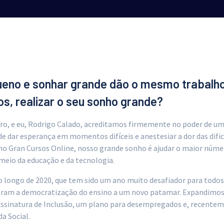
eno e sonhar grande dão o mesmo trabalho
s, realizar o seu sonho grande?
iro, e eu, Rodrigo Calado, acreditamos firmemente no poder de u
de dar esperança em momentos difíceis e anestesiar a dor das difi
 no Gran Cursos Online, nosso grande sonho é ajudar o maior núme
meio da educação e da tecnologia.
o longo de 2020, que tem sido um ano muito desafiador para todo
evaram a democratização do ensino a um novo patamar. Expandimos
Assinatura de Inclusão, um plano para desempregados e, recentem
a Social.