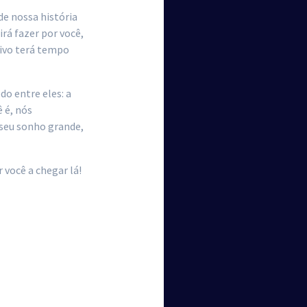
e nossa história
rá fazer por você,
vivo terá tempo
o entre eles: a
 é, nós
 seu sonho grande,
você a chegar lá!