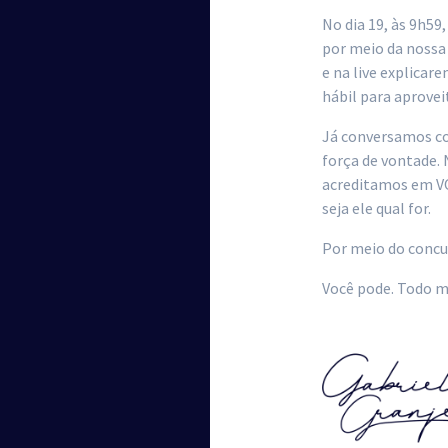
No dia 19, às 9h5
por meio da nossa 
e na live explica
hábil para aprovei
Já conversamos co
força de vontade. 
acreditamos em VOC
seja ele qual for.
Por meio do concur
Você pode. Todo m