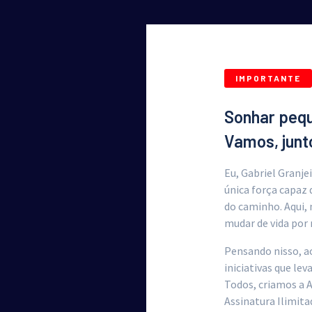
IMPORTANTE
Sonhar pequ
Vamos, junto
Eu, Gabriel Granje
única força capaz 
do caminho. Aqui,
mudar de vida por 
Pensando nisso, a
iniciativas que l
Todos, criamos a 
Assinatura Ilimitad