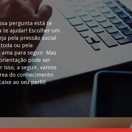
ssa pergunta está te
 te ajudar! Escolher um
ja pela pressão social
 toda ou pela
 ama para seguir. Mas
orientação pode ser
isso, a seguir, vamos
área do conhecimento
ixe ao seu perfil!