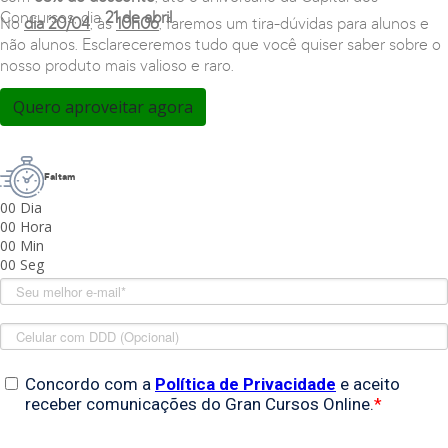
Concursos, dia
21 de abril
.
No
dia 20/04
, às
10h06
, faremos um tira-dúvidas para alunos e
não alunos. Esclareceremos tudo que você quiser saber sobre o
nosso produto mais valioso e raro.
Quero aproveitar agora
Faltam
00
Dia
00
Hora
00
Min
00
Seg