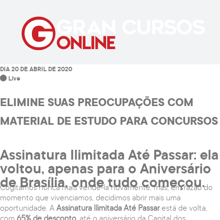
DIA 20 DE ABRIL DE 2020
Live
ELIMINE SUAS PREOCUPAÇÕES COM
MATERIAL DE ESTUDO PARA CONCURSOS
Assinatura Ilimitada Até Passar: ela
voltou, apenas para o Aniversário
de Brasília, onde tudo começou.
Cogitamos nunca mais vendê-la novamente, mas, em razão do
momento que vivenciamos, decidimos abrir mais uma
oportunidade. A
Assinatura Ilimitada Até Passar
está de volta,
com
65% de desconto
, até o aniversário da Capital dos