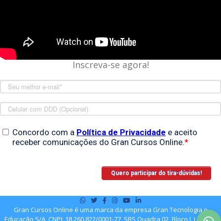
Inscreva-se agora!
Gran Cursos Online é uma marca da empresa Gran Tecnologia e
Educação S/A, CNPJ: 18.260.822/0001-77, SBS Quadra 02, Bloco J, Lote 10,