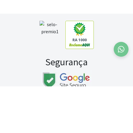
RA 1000
Segurança
Fale conosco:
WhatsApp
Seg a sex (exceto feriados) / das 8h às 20h
Sábado (9h às 13h)